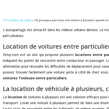
/
Location de voiture
/ Et pourquoi pas louer une voiture à plusieurs quand on
L’autopartage est attractif dans les milieux urbains denses. Le m
péri-urbaines.
Location de voitures entre particuli
Drivy.com est un site qui propose plusieurs
locations entre par
indiquent les points de rencontre entre conducteur et passager. La 
alternative pour résoudre les difficultés de déplacement pour ceux
pouvez trouver facilement une voiture juste à côté de chez vous. U
voitures Toulouse entre particuliers
.
La location de véhicule à plusieurs, c
La
location
de voitures à plusieurs est une solution efficace pour
transport. Louer une voiture à plusieurs permet de faire une éno
l’auto-stop de proximité entre les habitants de même quartier. 