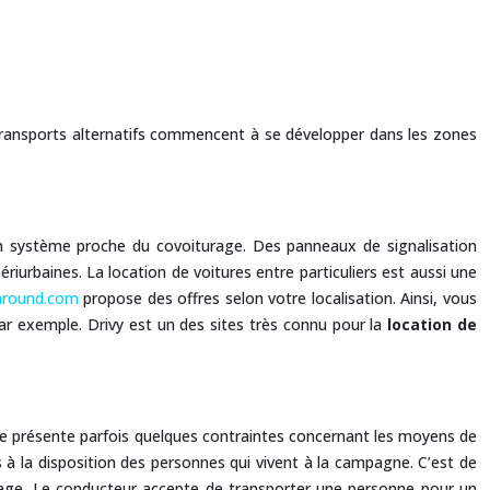
s transports alternatifs commencent à se développer dans les zones
un système proche du covoiturage. Des panneaux de signalisation
riurbaines. La location de voitures entre particuliers est aussi une
taround.com
propose des offres selon votre localisation. Ainsi, vous
par exemple. Drivy est un des sites très connu pour la
location de
agne présente parfois quelques contraintes concernant les moyens de
à la disposition des personnes qui vivent à la campagne. C’est de
urage. Le conducteur accepte de transporter une personne pour un