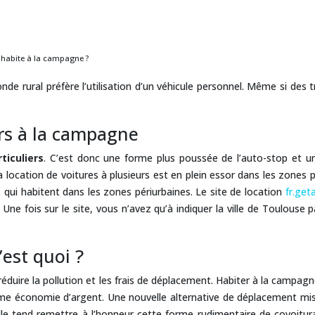
 habite à la campagne ?
onde rural préfère l’utilisation d’un véhicule personnel. Même si de
ers à la campagne
ticuliers
. C’est donc une forme plus poussée de l’auto-stop et 
location de voitures à plusieurs est en plein essor dans les zones pé
 qui habitent dans les zones périurbaines. Le site de location
fr.ge
ne fois sur le site, vous n’avez qu’à indiquer la ville de Toulouse 
’est quoi ?
 réduire la pollution et les frais de déplacement. Habiter à la camp
rme économie d’argent. Une nouvelle alternative de déplacement mis 
Elle tend remettre à l’honneur cette forme rudimentaire de covoit